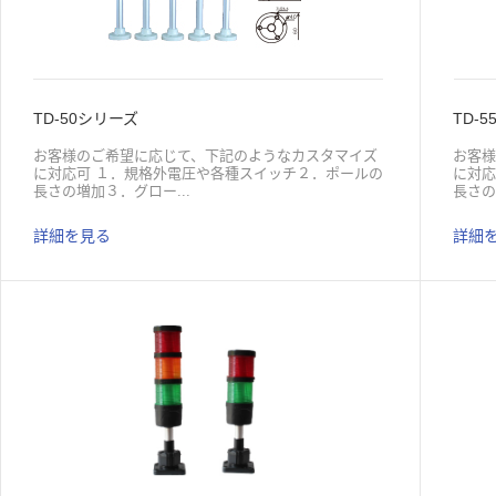
TD-50シリーズ
TD-
お客様のご希望に応じて、下記のようなカスタマイズ
お客
に対応可 １．規格外電圧や各種スイッチ２．ポールの
に対応
長さの増加３．グロー...
長さの
詳細を見る
詳細
ブの色の変更４．音色、音量、警告音の変更５．各種
ブの
外観や機能の表示灯 LED チップ 原色光源 内高
外観や
圧配線保護 アルミ合金灯芯 マルチカラー光学分散
圧配
グローブ電圧：6V,12V,24V,36V,110V,220V一段あたり
グローブ
の電流：６０mA豆電球数量：一段あたり１８個
の電
3528 原色豆電球機能：点灯、点滅、多種多様な音色
352
のブザー仕組み：一段マルチカラー、複数の段マルチ
のブ
カラー取付：ポール取付式(円型台座付） ポール取付
カラー
式(L型金具付） 折り畳み式（可倒式台座付） 直付
式(L
け式
け式