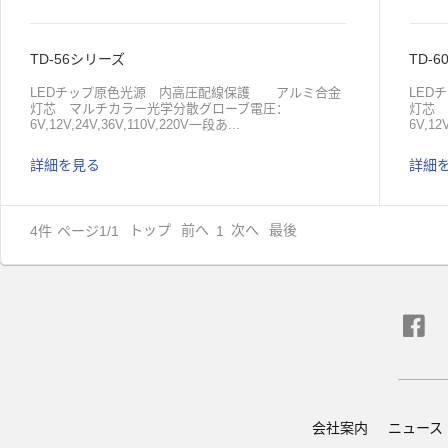
TD-56シリーズ
TD-
LEDチップ原色光源 内高圧配線保護 アルミ合金
LE
灯芯 マルチカラー光学分散グローブ電圧：
灯芯
6V,12V,24V,36V,110V,220V一段あ...
6V,12
詳細を見る
詳細
たりの電流：６０mA豆電球数量：一段あたり１８
たりの
個 3528 原色豆電球機能：点灯、点滅、ブザー仕組
個 3
み：一段マルチカラー、複数の段マルチカラー
み：
4
件
ページ1/1
トップ
前へ
次へ
最後
1
会社案内
ニュース