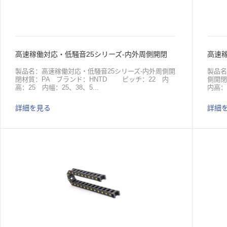
高速稼働対応・低騒音25シリーズ-内外周側開閉
高速稼
製品名：高速稼働対応・低騒音25シリーズ-内外周側開
製品名
閉材質：PA ブランド：HNTD ピッチ：22 内
側開閉
高：25 内幅：25、38、5...
内高：3
詳細を見る
詳細
7、77、103 屈曲半径：55、75、100 応
、1
用：機械 原産地：中国包装：梱包ダンボール
原産