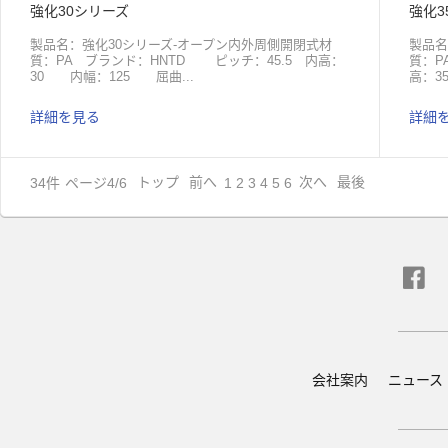
強化30シリーズ
強化3
製品名：強化30シリーズ-オープン内外周側開閉式材
製品名
質：PA ブランド：HNTD ピッチ：45.5 内高：
質：P
30 内幅：125 屈曲...
高：3
詳細を見る
詳細
半径：55、75、100、125、150 応用：機械 原
25、
産地：中国包装：梱包ダンボール製品名：強化30シリ
15
ーズ-クローズ内外周側開閉式材質：PA ブランド：
ボール
HNTD ピッチ：45.5 内高：30 内幅：38、
式材質
34
件
ページ4/6
トップ
前へ
次へ
最後
1
2
3
4
5
6
50、57、60、75、100 屈曲半径：55、75、100、
内高：
125、150 応用：機械 原産地：中国包装：梱
150
包ダンボール
20
ボー
会社案内
ニュース