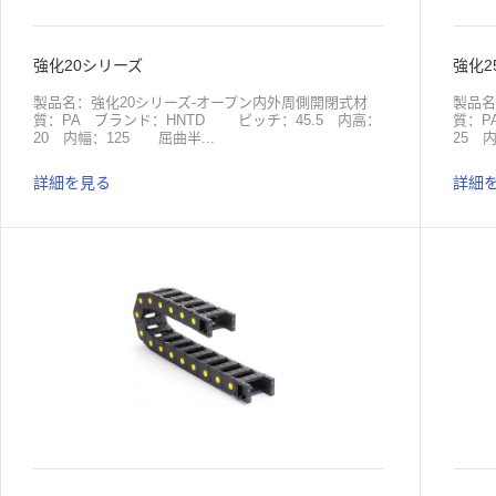
強化20シリーズ
強化2
製品名：強化20シリーズ-オープン内外周側開閉式材
製品名
質：PA ブランド：HNTD ピッチ：45.5 内高：
質：P
20 内幅：125 屈曲半...
25 
詳細を見る
詳細
径：55、75、100 応用：機械 原産地：中国包
径：5
装：梱包ダンボール製品名：強化20シリーズ-クローズ
地：中
内外周側開閉式材質：PA ブランド：HNTD ピッ
ズ-ク
チ：45.5 内高：20 内幅：38、50、57、60、75、
HNT
100 屈曲半径：55、75、100 応用：機械
57、
原産地：中国包装：梱包ダンボール
15
ボー