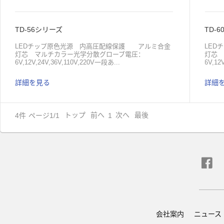
TD-56シリーズ
TD-
LEDチップ原色光源 内高圧配線保護 アルミ合金
LE
灯芯 マルチカラー光学分散グローブ電圧：
灯芯
6V,12V,24V,36V,110V,220V一段あ...
6V,12
詳細を見る
詳細
たりの電流：６０mA豆電球数量：一段あたり１８
たりの
個 3528 原色豆電球機能：点灯、点滅、ブザー仕組
個 3
み：一段マルチカラー、複数の段マルチカラー
み：
4
件
ページ1/1
トップ
前へ
次へ
最後
1
会社案内
ニュース