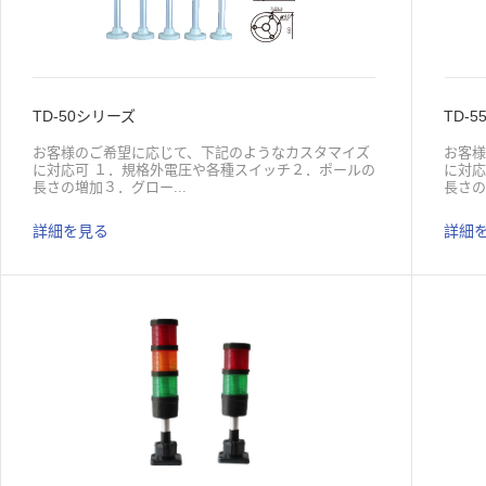
TD-50シリーズ
TD-
お客様のご希望に応じて、下記のようなカスタマイズ
お客
に対応可 １．規格外電圧や各種スイッチ２．ポールの
に対応
長さの増加３．グロー...
長さの
詳細を見る
詳細
ブの色の変更４．音色、音量、警告音の変更５．各種
ブの
外観や機能の表示灯 LED チップ 原色光源 内高
外観や
圧配線保護 アルミ合金灯芯 マルチカラー光学分散
圧配
グローブ電圧：6V,12V,24V,36V,110V,220V一段あたり
グローブ
の電流：６０mA豆電球数量：一段あたり１８個
の電
3528 原色豆電球機能：点灯、点滅、多種多様な音色
352
のブザー仕組み：一段マルチカラー、複数の段マルチ
のブ
カラー取付：ポール取付式(円型台座付） ポール取付
カラー
式(L型金具付） 折り畳み式（可倒式台座付） 直付
式(L
け式
け式